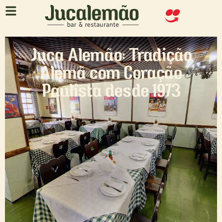
Juca Alemão: Tradição
Alemã com Coração
Paulista desde 1973