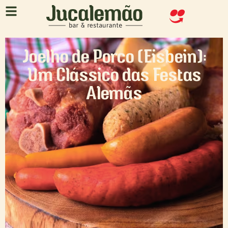
Joelho de Porco (Eisbein):
Um Clássico das Festas
Alemãs