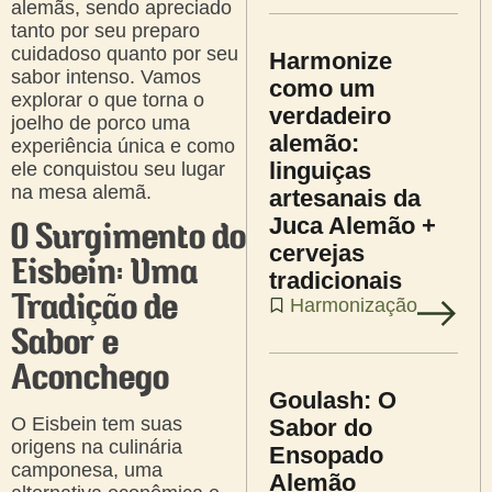
alemãs, sendo apreciado
tanto por seu preparo
cuidadoso quanto por seu
Harmonize
sabor intenso. Vamos
como um
explorar o que torna o
verdadeiro
joelho de porco uma
alemão:
experiência única e como
linguiças
ele conquistou seu lugar
na mesa alemã.
artesanais da
Juca Alemão +
O Surgimento do
cervejas
Eisbein: Uma
tradicionais
Tradição de
Harmonização
Sabor e
Aconchego
Goulash: O
O Eisbein tem suas
Sabor do
origens na culinária
Ensopado
camponesa, uma
Alemão